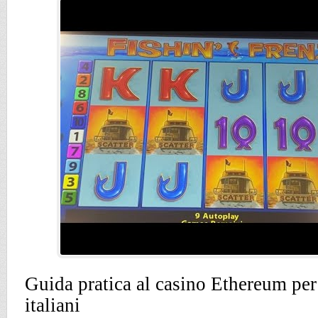
Guida pratica al casino Ethereum per
italiani