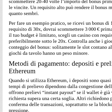
scommettere 20‑40 volte l’importo del bonus prima
le vincite. Un requisito alto può rendere il bonus
quanto sembri.
Per fare un esempio pratico, se ricevi un bonus di 
requisito di 30x, dovrai scommettere 3 000 € prima 
il tuo budget è limitato, scegli un casino con requis
preferibilmente sotto le 20x. Controlla anche i gi
conteggio del bonus: solitamente le slot contano a
giochi da tavolo hanno un peso minore.
Metodi di pagamento: depositi e prel
Ethereum
Quando si utilizza Ethereum, i depositi sono quasi 
tempi di prelievo dipendono dalla congestione dell
offrono prelievi “instant payout” se il wallet è già 
richiesta supera una certa soglia. Altri richiedono 
conferma delle transazioni, soprattutto se la block
pressione.