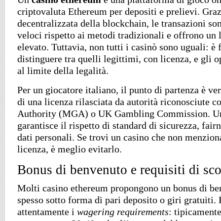
criptovaluta Ethereum per depositi e prelievi. Graz
decentralizzata della blockchain, le transazioni s
veloci rispetto ai metodi tradizionali e offrono un 
elevato. Tuttavia, non tutti i casinò sono uguali: 
distinguere tra quelli legittimi, con licenza, e gli 
al limite della legalità.
Per un giocatore italiano, il punto di partenza è ve
di una licenza rilasciata da autorità riconosciut
Authority (MGA) o UK Gambling Commission. Una
garantisce il rispetto di standard di sicurezza, fair
dati personali. Se trovi un casino che non menzion
licenza, è meglio evitarlo.
Bonus di benvenuto e requisiti di s
Molti casino ethereum propongono un bonus di ben
spesso sotto forma di pari deposito o giri gratuiti.
attentamente i
wagering requirements
: tipicamente