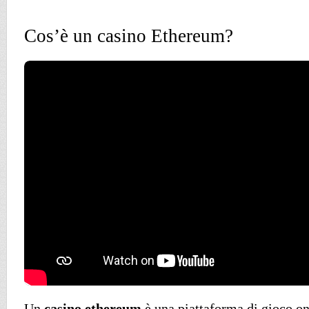
Cos’è un casino Ethereum?
Un
casino ethereum
è una piattaforma di gioco on