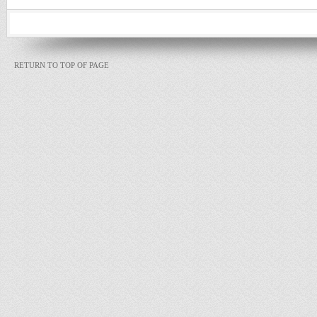
RETURN TO TOP OF PAGE