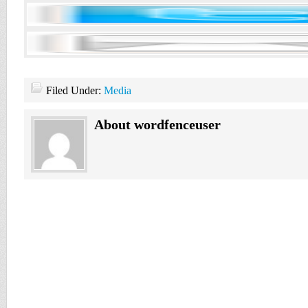
Filed Under:
Media
About wordfenceuser