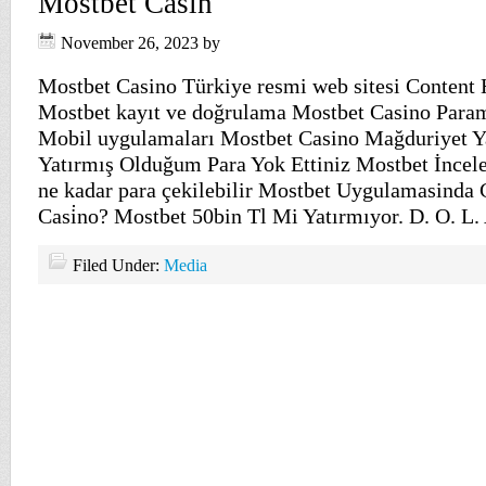
Mostbet Casin
November 26, 2023
by
Mostbet Casino Türkiye resmi web sitesi Content H
Mostbet kayıt ve doğrulama Mostbet Casino Param
Mobil uygulamaları Mostbet Casino Mağduriyet 
Yatırmış Olduğum Para Yok Ettiniz Mostbet İncel
ne kadar para çekilebilir Mostbet Uygulamasinda C
Casi̇no? Mostbet 50bin Tl Mi Yatırmıyor. D. O. L. 
Filed Under:
Media