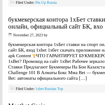
Filed Under:
Pin Up Russia
букмекерская контора 1хБет ставки
онлайн, официальный сайт БК, вхо
November 27, 2023
by
букмекерская контора 1хБет ставки на спорт о
сайт БК, вход 1xbet 1хбет скачать приложение 
apk Content
ЧТО ГАРАНТИРУЕТ БУКМЕКЕ
1xBet? Промокод на сайт 1xBet Рабочее зеркало
Ставки Предлагают Букмекеры На Бои Казахст
Challenge 101 В Алматы Бокс Мма Bet — букме
Bet: автоматы официального сайта […]
Filed Under:
1xbet Russian Top