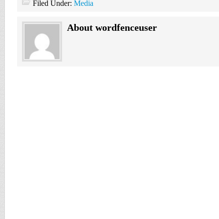
Filed Under:
Media
About wordfenceuser