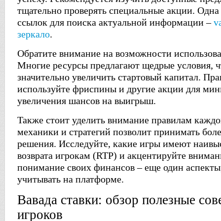
тщательно проверять специальные акции. Одна
ссылок для поиска актуальной информации –
v
зеркало
.
Обратите внимание на возможности использова
Многие ресурсы предлагают щедрые условия, 
значительно увеличить стартовый капитал. Пр
используйте фриспины и другие акции для мин
увеличения шансов на выигрыш.
Также стоит уделить внимание правилам каждо
механики и стратегий позволит принимать бол
решения. Исследуйте, какие игры имеют наивы
возврата игрокам (RTP) и акцентируйте вниман
понимание своих финансов – еще один аспекты
учитывать на платформе.
Вавада ставки: обзор полезные сов
игроков