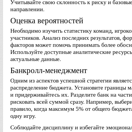
Учитывайте свою склонность к риску и базовы
направлении.
Оценка вероятностей
Необходимо изучить статистику команд, игроко
участников. Анализ последних результатов, фор
факторов может помочь принимать более обос
Используйте доступные аналитические ресурсы
актуальные данные.
Банкролл-менеджмент
Одним из аспектов успешной стратегии являет
распределение бюджета. Установите границы м
и придерживайтесь их. Разделите банк на части
рисковать всей суммой сразу. Например, выбер
правило, когда максимум 5% от общего бюджет
одну игру.
Соблюдайте дисциплину и избегайте эмоциона