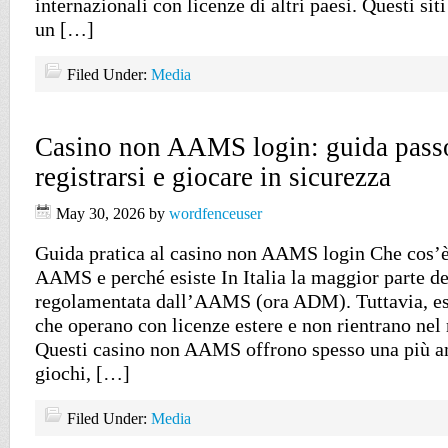
internazionali con licenze di altri paesi. Questi sit
un […]
Filed Under:
Media
Casino non AAMS login: guida passo
registrarsi e giocare in sicurezza
May 30, 2026
by
wordfenceuser
Guida pratica al casino non AAMS login Che cos’è
AAMS e perché esiste In Italia la maggior parte de
regolamentata dall’AAMS (ora ADM). Tuttavia, es
che operano con licenze estere e non rientrano n
Questi casino non AAMS offrono spesso una più am
giochi, […]
Filed Under:
Media