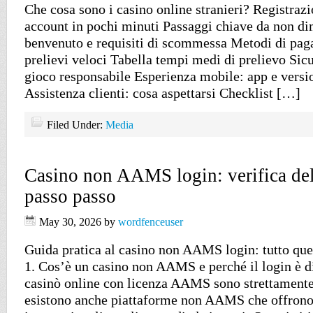
Che cosa sono i casino online stranieri? Registraz
account in pochi minuti Passaggi chiave da non d
benvenuto e requisiti di scommessa Metodi di pag
prelievi veloci Tabella tempi medi di prelievo Sicu
gioco responsabile Esperienza mobile: app e versi
Assistenza clienti: cosa aspettarsi Checklist […]
Filed Under:
Media
Casino non AAMS login: verifica del
passo passo
May 30, 2026
by
wordfenceuser
Guida pratica al casino non AAMS login: tutto que
1. Cos’è un casino non AAMS e perché il login è div
casinò online con licenza AAMS sono strettament
esistono anche piattaforme non AAMS che offrono