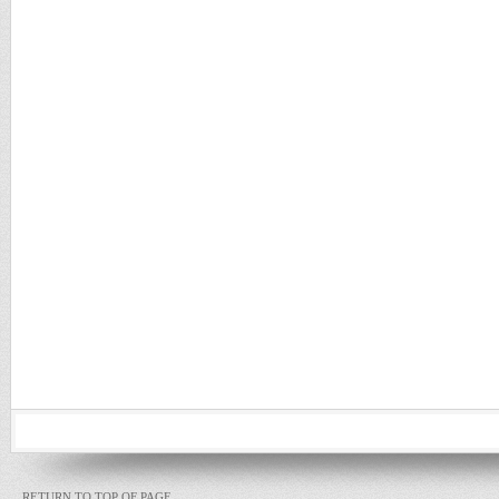
RETURN TO TOP OF PAGE