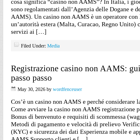
cosa significa “casino non AAMS”? In Italia, i gio
sono regolamentati dall’Agenzia delle Dogane e d
AAMS). Un casino non AAMS è un operatore con li
un’autorità estera (Malta, Curacao, Regno Unito) c
servizi ai […]
Filed Under:
Media
Registrazione casino non AAMS: gui
passo passo
May 30, 2026
by
wordfenceuser
Cos’è un casino non AAMS e perché considerare la
Come avviare la casino non AAMS registrazione p
Bonus di benvenuto e requisiti di scommessa (wag
Metodi di pagamento e velocità di prelievo Verifica
(KYC) e sicurezza dei dati Esperienza mobile e app
AAMS Supporto clienti e […]