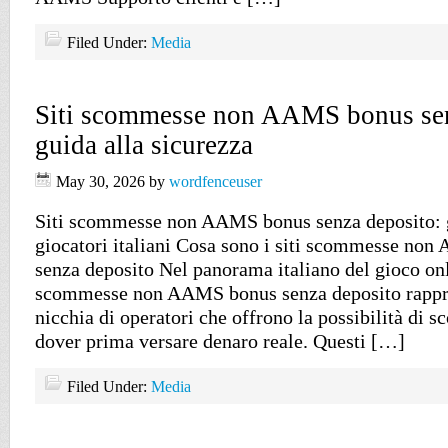
Filed Under:
Media
Siti scommesse non AAMS bonus sen
guida alla sicurezza
May 30, 2026
by
wordfenceuser
Siti scommesse non AAMS bonus senza deposito: g
giocatori italiani Cosa sono i siti scommesse no
senza deposito Nel panorama italiano del gioco onli
scommesse non AAMS bonus senza deposito rappr
nicchia di operatori che offrono la possibilità di 
dover prima versare denaro reale. Questi […]
Filed Under:
Media