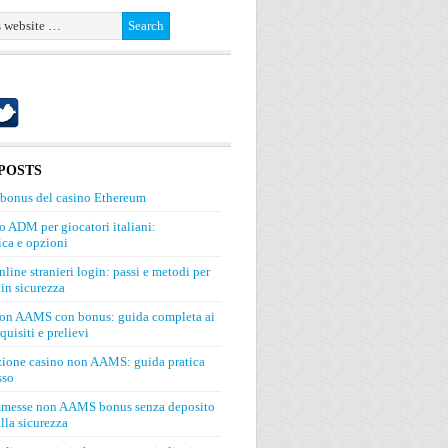
POSTS
 bonus del casino Ethereum
o ADM per giocatori italiani:
ca e opzioni
line stranieri login: passi e metodi per
in sicurezza
on AAMS con bonus: guida completa ai
quisiti e prelievi
zione casino non AAMS: guida pratica
sso
mmesse non AAMS bonus senza deposito
lla sicurezza