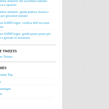
line stranieri che accettano italiani:
ca e opzioni
line stranieri: guida pratica, bonus e
 per giocatori italiani
on AAMS login: verifica dell’account
sso
on AAMS login: guida passo passo per
si e giocare in sicurezza
T TWEETS
n Twitter
IES
ssian Top
y
starsigns
on