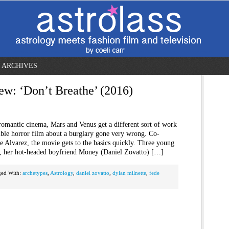
ARCHIVES
ew: ‘Don’t Breathe’ (2016)
romantic cinema, Mars and Venus get a different sort of work
mble horror film about a burglary gone very wrong. Co-
e Alvarez, the movie gets to the basics quickly. Three young
), her hot-headed boyfriend Money (Daniel Zovatto) […]
ged With:
archetypes
,
Astrology
,
daniel zovatto
,
dylan milnette
,
fede