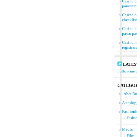
Casino on
panorami
Casino on
checklist
Casino n
passo pa
Casino n
registrar
LATES
Follow me o
CATEGOR
1xbet Ru
Astrolog
Fashioni
Fashi
Media
Film