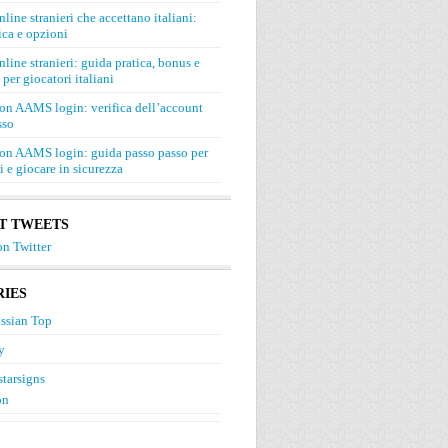
line stranieri che accettano italiani:
ca e opzioni
line stranieri: guida pratica, bonus e
 per giocatori italiani
on AAMS login: verifica dell’account
sso
on AAMS login: guida passo passo per
si e giocare in sicurezza
T TWEETS
n Twitter
IES
ssian Top
y
starsigns
on