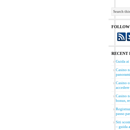
FOLLOW
RECENT 
Guida ai
Casino n
panorami
Casino on
accedere 
Casino n
bonus, re
Registra
passo pa
Siti sco
– guida a