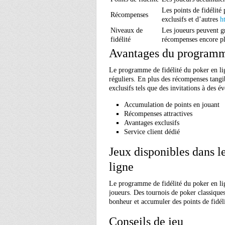
Les points de fidélité
Récompenses
exclusifs et d’autres
h
Niveaux de
Les joueurs peuvent g
fidélité
récompenses encore plu
Avantages du programme
Le programme de fidélité du poker en li
réguliers. En plus des récompenses tangi
exclusifs tels que des invitations à des é
Accumulation de points en jouant
Récompenses attractives
Avantages exclusifs
Service client dédié
Jeux disponibles dans l
ligne
Le programme de fidélité du poker en lign
joueurs. Des tournois de poker classique
bonheur et accumuler des points de fidé
Conseils de jeu