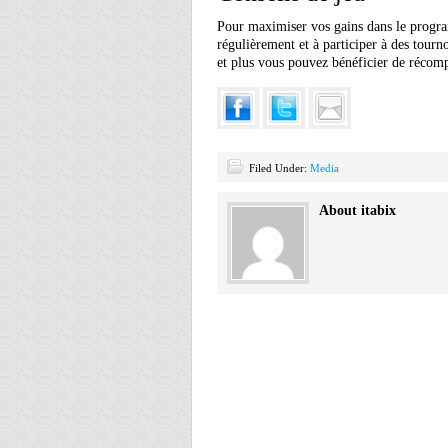
Pour maximiser vos gains dans le program
régulièrement et à participer à des tourn
et plus vous pouvez bénéficier de récomp
Filed Under:
Media
About itabix