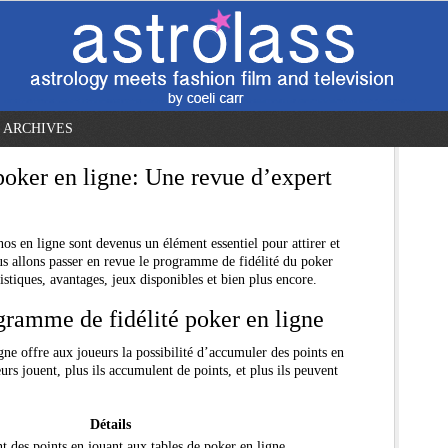
ARCHIVES
poker en ligne: Une revue d’expert
os en ligne sont devenus un élément essentiel pour attirer et
nous allons passer en revue le programme de fidélité du poker
istiques, avantages, jeux disponibles et bien plus encore.
gramme de fidélité poker en ligne
ne offre aux joueurs la possibilité d’accumuler des points en
eurs jouent, plus ils accumulent de points, et plus ils peuvent
Détails
 des points en jouant aux tables de poker en ligne.