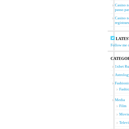
Casino n
passo pa
Casino n
registrar
LATES
Follow me o
CATEGOR
1xbet Ru
Astrolog
Fashioni
Fashi
Media
Film
Movi
Telev