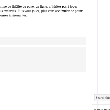
me de fidélité du poker en ligne, n’hésitez pas à jouer
ois exclusifs. Plus vous jouez, plus vous accumulez de points
enses intéressantes.