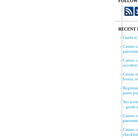
FOLLOW
RECENT 
Guida ai
Casino n
panorami
Casino on
accedere 
Casino n
bonus, re
Registra
passo pa
Siti sco
– guida a
Casino on
panorami
Casino on
checklist