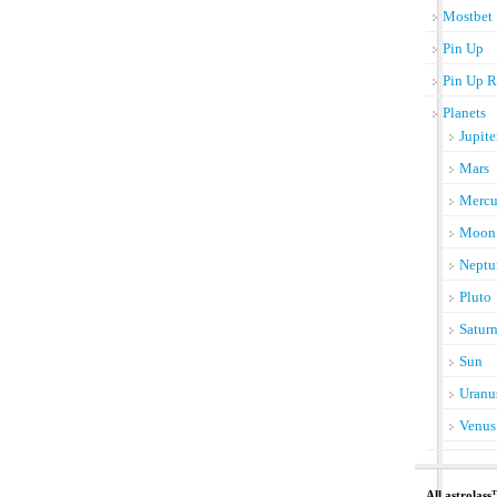
Mostbet
Pin Up
Pin Up R
Planets
Jupite
Mars
Mercu
Moon
Neptu
Pluto
Satur
Sun
Uranu
Venus
All astrolass