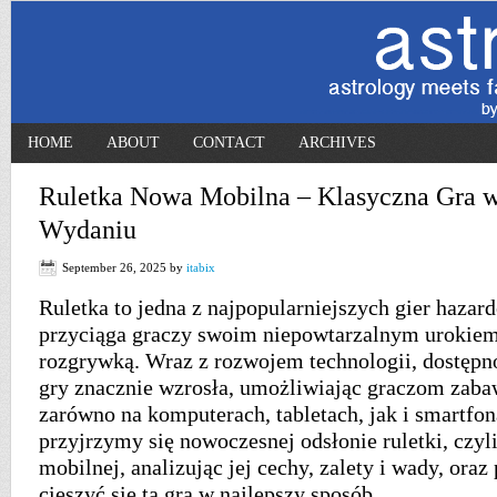
HOME
ABOUT
CONTACT
ARCHIVES
Ruletka Nowa Mobilna – Klasyczna Gra
Wydaniu
September 26, 2025
by
itabix
Ruletka to jedna z najpopularniejszych gier hazard
przyciąga graczy swoim niepowtarzalnym urokiem
rozgrywką. Wraz z rozwojem technologii, dostępno
gry znacznie wzrosła, umożliwiając graczom zaba
zarówno na komputerach, tabletach, jak i smartfo
przyjrzymy się nowoczesnej
odsłonie ruletki, czyl
mobilnej, analizując jej cechy, zalety i wady, ora
cieszyć się tą grą w najlepszy sposób.