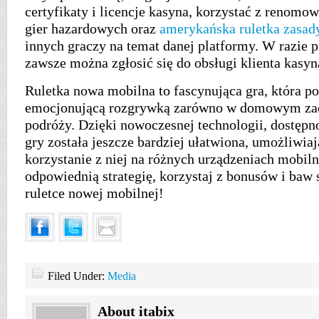
certyfikaty i licencje kasyna, korzystać z renom
gier hazardowych oraz
amerykańska ruletka zasad
innych graczy na temat danej platformy. W razie 
zawsze można zgłosić się do obsługi klienta kasyn
Ruletka nowa mobilna to fascynująca gra, która po
emocjonującą rozgrywką zarówno w domowym zaci
podróży. Dzięki nowoczesnej technologii, dostępno
gry została jeszcze bardziej ułatwiona, umożliwia
korzystanie z niej na różnych urządzeniach mobil
odpowiednią strategię, korzystaj z bonusów i baw 
ruletce nowej mobilnej!
Filed Under:
Media
About itabix