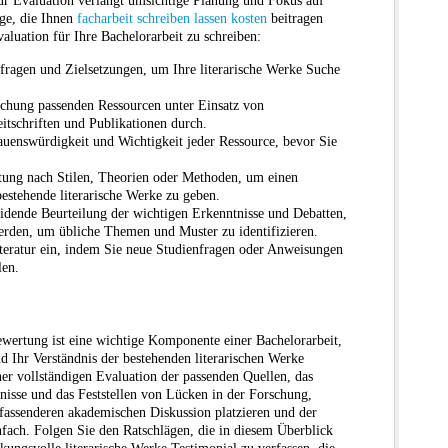
atur Evaluation verlangt umsichtige Planung und Fokus auf
äge, die Ihnen
facharbeit schreiben lassen kosten
beitragen
valuation für Ihre Bachelorarbeit zu schreiben:
fragen und Zielsetzungen, um Ihre literarische Werke Suche
suchung passenden Ressourcen unter Einsatz von
itschriften und Publikationen durch.
rauenswürdigkeit und Wichtigkeit jeder Ressource, bevor Sie
tung nach Stilen, Theorien oder Methoden, um einen
bestehende literarische Werke zu geben.
eidende Beurteilung der wichtigen Erkenntnisse und Debatten,
erden, um übliche Themen und Muster zu identifizieren.
iteratur ein, indem Sie neue Studienfragen oder Anweisungen
len.
Bewertung ist eine wichtige Komponente einer Bachelorarbeit,
nd Ihr Verständnis der bestehenden literarischen Werke
er vollständigen Evaluation der passenden Quellen, das
bnisse und das Feststellen von Lücken in der Forschung,
fassenderen akademischen Diskussion platzieren und der
nfach. Folgen Sie den Ratschlägen, die in diesem Überblick