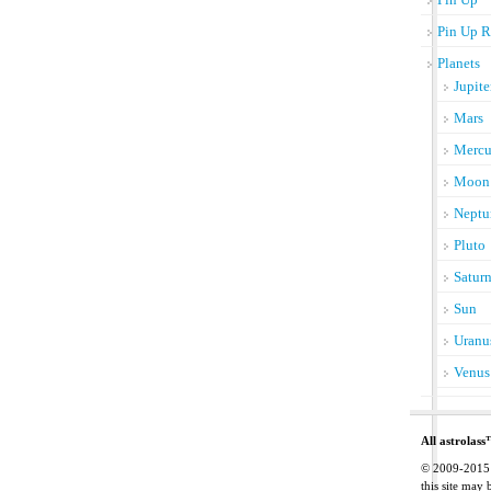
Pin Up R
Planets
Jupite
Mars
Mercu
Moon
Neptu
Pluto
Satur
Sun
Uranu
Venus
All astrolass
© 2009-2015 C
this site may