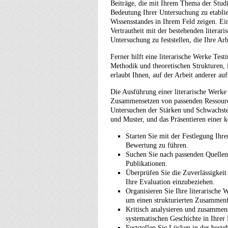
Beiträge, die mit Ihrem Thema der Studi
Bedeutung Ihrer Untersuchung zu etablie
Wissensstandes in Ihrem Feld zeigen. Ein
Vertrautheit mit der bestehenden literari
Untersuchung zu feststellen, die Ihre Arb
Ferner hilft eine literarische Werke Tes
Methodik und theoretischen Strukturen, in
erlaubt Ihnen, auf der Arbeit anderer a
Die Ausführung einer literarische Werk
Zusammensetzen von passenden Ressourcen
Untersuchen der Stärken und Schwachste
und Muster, und das Präsentieren einer k
Starten Sie mit der Festlegung Ihr
Bewertung zu führen.
Suchen Sie nach passenden Quellen 
Publikationen.
Überprüfen Sie die Zuverlässigkeit 
Ihre Evaluation einzubeziehen.
Organisieren Sie Ihre literarische
um einen strukturierten Zusammenfa
Kritisch analysieren und zusammens
systematischen Geschichte in Ihrer 
Feststellen Sie Lücken in der beste