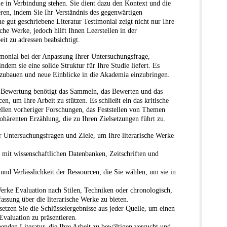
e in Verbindung stehen. Sie dient dazu den Kontext und die
ren, indem Sie Ihr Verständnis des gegenwärtigen
e gut geschriebene Literatur Testimonial zeigt nicht nur Ihre
sche Werke, jedoch hilft Ihnen Leerstellen in der
eit zu adressen beabsichtigt.
timonial bei der Anpassung Ihrer Untersuchungsfrage,
dem sie eine solide Struktur für Ihre Studie liefert. Es
ufzubauen und neue Einblicke in die Akademia einzubringen.
e Bewertung benötigt das Sammeln, das Bewerten und das
, um Ihre Arbeit zu stützen. Es schließt ein das kritische
llen vorheriger Forschungen, das Feststellen von Themen
ohärenten Erzählung, die zu Ihren Zielsetzungen führt zu.
er Untersuchungsfragen und Ziele, um Ihre literarische Werke
mit wissenschaftlichen Datenbanken, Zeitschriften und
und Verlässlichkeit der Ressourcen, die Sie wählen, um sie in
 Werke Evaluation nach Stilen, Techniken oder chronologisch,
ssung über die literarische Werke zu bieten.
etzen Sie die Schlüsselergebnisse aus jeder Quelle, um einen
Evaluation zu präsentieren.
henden Literatur, die Ihre Arbeit zu bewältigen versucht und