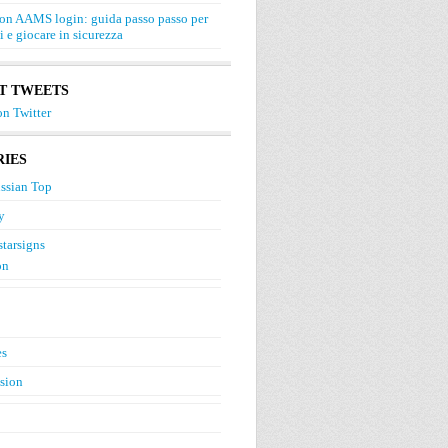
on AAMS login: guida passo passo per
si e giocare in sicurezza
T TWEETS
n Twitter
IES
ssian Top
y
starsigns
on
es
ision