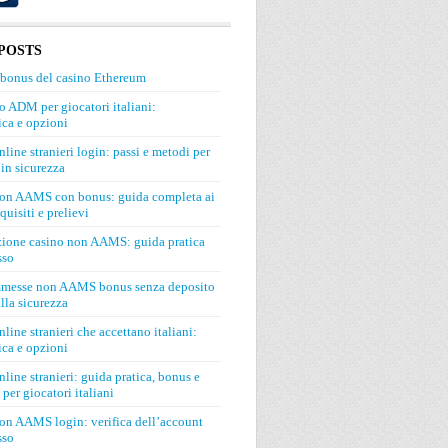
POSTS
 bonus del casino Ethereum
o ADM per giocatori italiani:
ca e opzioni
line stranieri login: passi e metodi per
in sicurezza
on AAMS con bonus: guida completa ai
quisiti e prelievi
zione casino non AAMS: guida pratica
sso
mmesse non AAMS bonus senza deposito
lla sicurezza
line stranieri che accettano italiani:
ca e opzioni
line stranieri: guida pratica, bonus e
 per giocatori italiani
on AAMS login: verifica dell’account
sso