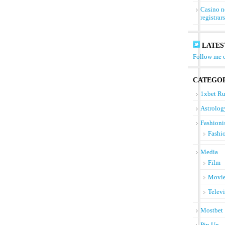
Casino n
registrar
LATES
Follow me o
CATEGOR
1xbet Ru
Astrolog
Fashioni
Fashi
Media
Film
Movi
Telev
Mostbet
Pin Up