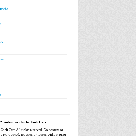
ussia
r
ry
ne
n
s
™ content written by Coeli Carr.
oeli Carr. All rights reserved. No content on
 be reproduced, reposted or reused without prior