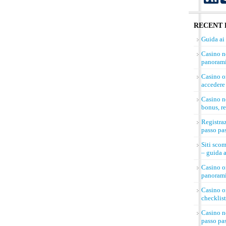
RECENT 
Guida ai
Casino n
panorami
Casino on
accedere 
Casino n
bonus, re
Registra
passo pa
Siti sco
– guida a
Casino on
panorami
Casino on
checklist
Casino n
passo pa