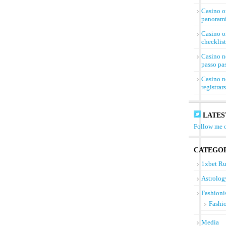
Casino on
panorami
Casino on
checklist
Casino n
passo pa
Casino n
registrar
LATES
Follow me o
CATEGOR
1xbet Ru
Astrolog
Fashioni
Fashi
Media