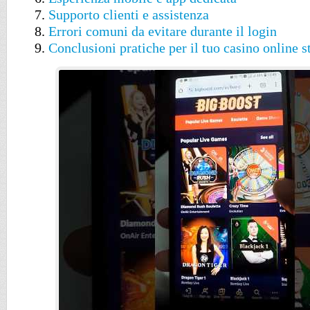
Supporto clienti e assistenza
Errori comuni da evitare durante il login
Conclusioni pratiche per il tuo casino online s