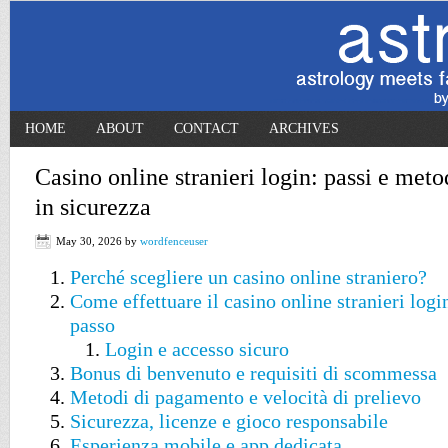
HOME
ABOUT
CONTACT
ARCHIVES
Casino online stranieri login: passi e meto
in sicurezza
May 30, 2026
by
wordfenceuser
Perché scegliere un casino online straniero?
Come effettuare il casino online stranieri log
passo
Login e accesso sicuro
Bonus di benvenuto e requisiti di scommessa
Metodi di pagamento e velocità di prelievo
Sicurezza, licenze e gioco responsabile
Esperienza mobile e app dedicata