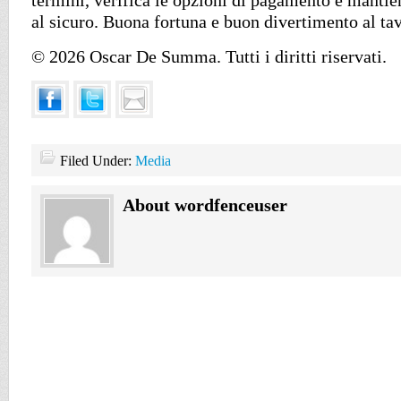
termini, verifica le opzioni di pagamento e mantien
al sicuro. Buona fortuna e buon divertimento al ta
© 2026 Oscar De Summa. Tutti i diritti riservati.
Filed Under:
Media
About wordfenceuser