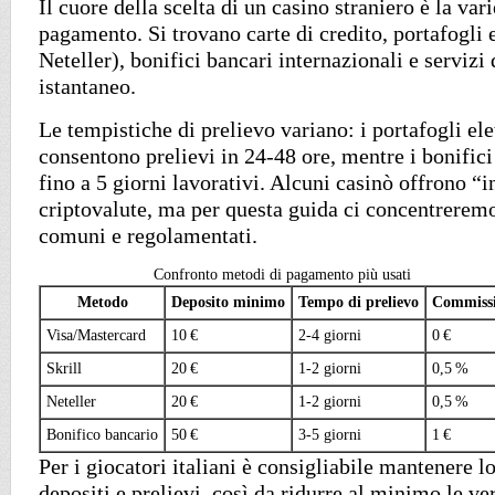
Il cuore della scelta di un casino straniero è la var
pagamento. Si trovano carte di credito, portafogli e
Neteller), bonifici bancari internazionali e serviz
istantaneo.
Le tempistiche di prelievo variano: i portafogli ele
consentono prelievi in 24‑48 ore, mentre i bonific
fino a 5 giorni lavorativi. Alcuni casinò offrono “
criptovalute, ma per questa guida ci concentrerem
comuni e regolamentati.
Confronto metodi di pagamento più usati
Metodo
Deposito minimo
Tempo di prelievo
Commissi
Visa/Mastercard
10 €
2‑4 giorni
0 €
Skrill
20 €
1‑2 giorni
0,5 %
Neteller
20 €
1‑2 giorni
0,5 %
Bonifico bancario
50 €
3‑5 giorni
1 €
Per i giocatori italiani è consigliabile mantenere 
depositi e prelievi, così da ridurre al minimo le ve