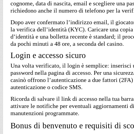
cognome, data di nascita, email e scegliere una pa
richiedono anche il numero di telefono per la veri
Dopo aver confermato l’indirizzo email, il giocat
la verifica dell’identità (KYC). Caricare una copi
d’identità e una bolletta recente è standard; il pro
da pochi minuti a 48 ore, a seconda del casino.
Login e accesso sicuro
Una volta verificato, il login è semplice: inserisc
password nella pagina di accesso. Per una sicurezz
casinò offrono l’autenticazione a due fattori (2FA)
autenticazione o codice SMS.
Ricorda di salvare il link di accesso nella tua barra 
attivare le notifiche per eventuali aggiornamenti d
manutenzioni programmate.
Bonus di benvenuto e requisiti di s