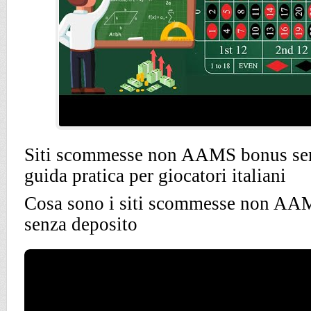
Siti scommesse non AAMS bonus sen
guida pratica per giocatori italiani
Cosa sono i siti scommesse non AA
senza deposito