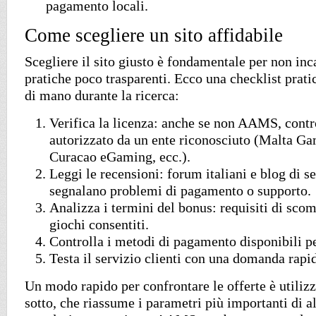
pagamento locali.
Come scegliere un sito affidabile
Scegliere il sito giusto è fondamentale per non inc
pratiche poco trasparenti. Ecco una checklist prati
di mano durante la ricerca:
Verifica la licenza: anche se non AAMS, control
autorizzato da un ente riconosciuto (Malta Ga
Curacao eGaming, ecc.).
Leggi le recensioni: forum italiani e blog di s
segnalano problemi di pagamento o supporto.
Analizza i termini del bonus: requisiti di sco
giochi consentiti.
Controlla i metodi di pagamento disponibili per
Testa il servizio clienti con una domanda rapid
Un modo rapido per confrontare le offerte è utilizz
sotto, che riassume i parametri più importanti di a