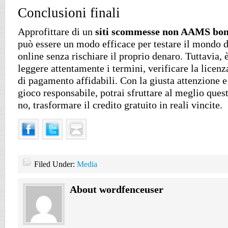
Conclusioni finali
Approfittare di un
siti scommesse non AAMS bon
può essere un modo efficace per testare il mondo
online senza rischiare il proprio denaro. Tuttavia,
leggere attentamente i termini, verificare la licen
di pagamento affidabili. Con la giusta attenzione e
gioco responsabile, potrai sfruttare al meglio quest
no, trasformare il credito gratuito in reali vincite.
Filed Under:
Media
About wordfenceuser