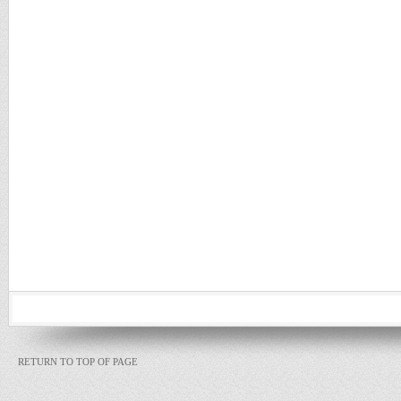
RETURN TO TOP OF PAGE