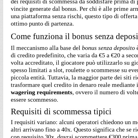
dei requisiti di scommessa da soddisfare prima di 
vincite generate dal bonus. Per chi è alle prime ar
una piattaforma senza rischi, questo tipo di offert
ottimo punto di partenza.
Come funziona il bonus senza deposi
Il meccanismo alla base del
bonus senza deposito
è
di credito predefinito, che varia da €5 a €20 a seco
volta accreditato, il giocatore può utilizzarlo su gi
spesso limitati a slot, roulette o scommesse su even
piccola entità. Tuttavia, la maggior parte dei siti r
trasformare quel credito in denaro reale mediante i
wagering requirements
, ovvero il numero di volt
essere scommesso.
Requisiti di scommessa tipici
I requisiti variano: alcuni operatori chiedono un m
altri arrivano fino a 40x. Questo significa che se r
con requisito 30x, dovrai scommettere €300 prima 