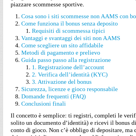
piazzare scommesse sportive.
Cosa sono i siti scommesse non AAMS con bo
Come funziona il bonus senza deposito
Requisiti di scommessa tipici
Vantaggi e svantaggi dei siti non AAMS
Come scegliere un sito affidabile
Metodi di pagamento e prelievo
Guida passo passo alla registrazione
1. Registrazione dell’account
2. Verifica dell’identità (KYC)
3. Attivazione del bonus
Sicurezza, licenze e gioco responsabile
Domande frequenti (FAQ)
Conclusioni finali
Il concetto è semplice: ti registri, completi le verif
solito un documento d’identità) e ricevi il bonus d
conto di gioco. Non c’è obbligo di depositare, ma 